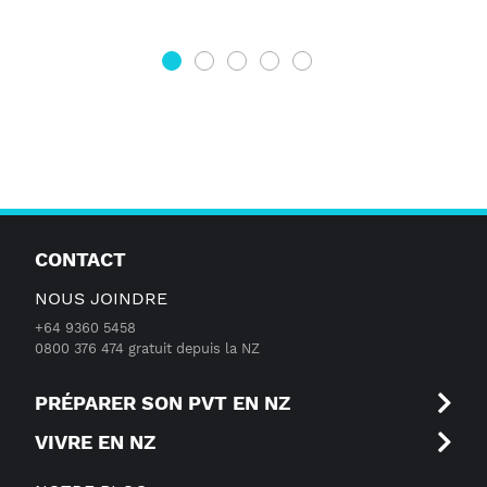
1
2
3
4
5
CONTACT
NOUS JOINDRE
+64 9360 5458
0800 376 474 gratuit depuis la NZ
PRÉPARER SON PVT EN NZ
VIVRE EN NZ