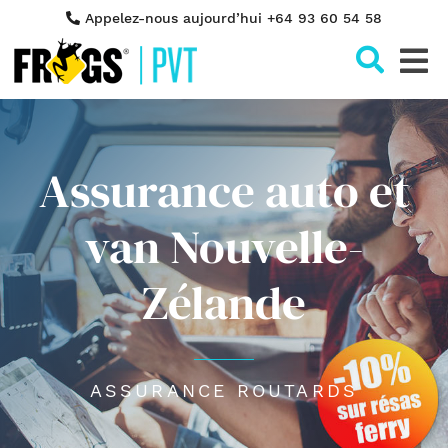
Appelez-nous aujourd’hui +64 93 60 54 58
Cher
Assurance auto et
van Nouvelle-
Zélande
ASSURANCE ROUTARDS