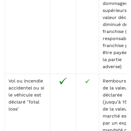
dommages s
supérieurs à
valeur décla
diminué de l
franchise (s
responsable,
franchise pe
être payée 
la partie
adverse)
Vol ou incendie
Rembourse
accidentel ou si
de la valeur
le véhicule est
déclarée
déclaré 'Total
(jusqu'à 15
loss'
de la valeur
marché est
par un expe
mandaté pa