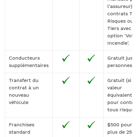
l'assureur) =
contrats To
Risques ou 
Tiers avec
option 'Vol e
Incendie'.
Conducteurs
Gratuit jusq
supplémentaires
personnes s
Transfert du
Gratuit (si
contrat à un
valeur
nouveau
équivalente
véhicule
pour contra
tous risques
Franchises
$500 pour l
standard
plus de 25 a