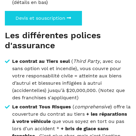
(détails en bas)
Devis et souscription
Les différentes polices
d'assurance
Le contrat au Tiers seul
(
Third Party
, avec ou
sans option vol et incendie), vous couvre pour
votre responsabilité civile = atteinte aux biens
d’autrui et blessures infligées à autrui
(accidentelles) jusqu'à $20,000,000. (Notez que
des franchises s'appliquent)
Le contrat Tous Risques
(
comprehensive
) offre la
couverture du contrat au tiers
+ les réparations
à votre véhicule
que vous soyez en tort ou pas
lors d'un accident *
+ bris de glace sans
franchise
. C'est plus cher, mais c'est l'option