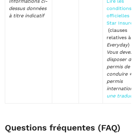
Informations ci-
Lire les
dessus données
conditions
à titre indicatif
officielles d
Star Insure
(clauses
relatives à
S
Everyday
)
Vous devez
disposer d'u
permis de
conduire + 
permis
internationa
une traduct
Questions fréquentes (FAQ)