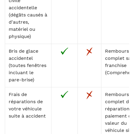
civile
accidentelle
(dégâts causés à
d'autres,
matériel ou
physique)
Bris de glace
Rembourse
accidentel
complet san
(toutes fenêtres
franchise
incluant le
(Comprehens
pare-brise)
Frais de
Rembourse
réparations de
complet des
votre véhicule
réparations
suite à accident
paiement de
valeur du
véhicule si l