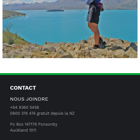
CONTACT
NOUS JOINDRE
+64 9360 5458
0800 376 474 gratuit depuis la NZ
Po Box 147179 Ponsonby
Auckland 1011