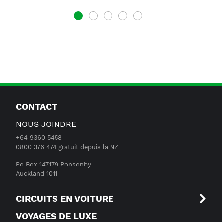
1
2
3
4
5
CONTACT
NOUS JOINDRE
+64 9360 5458
0800 376 474 gratuit depuis la NZ
Po Box 147179 Ponsonby
Auckland 1011
CIRCUITS EN VOITURE
VOYAGES DE LUXE