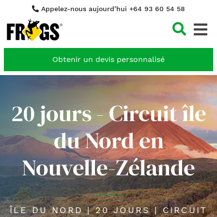
Appelez-nous aujourd’hui +64 93 60 54 58
Cher
Obtenir un devis personnalisé
20 jours - Circuit île
du Nord en
Nouvelle-Zélande
ÎLE DU NORD | 20 JOURS | CIRCUIT