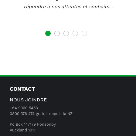
répondre à nos attentes et souhaits...
1
2
3
4
5
CONTACT
NOUS JOINDRE
+64 9360 5458
0800 376 474 gratuit depuis la NZ
Po Box 147179 Ponsonby
Auckland 1011