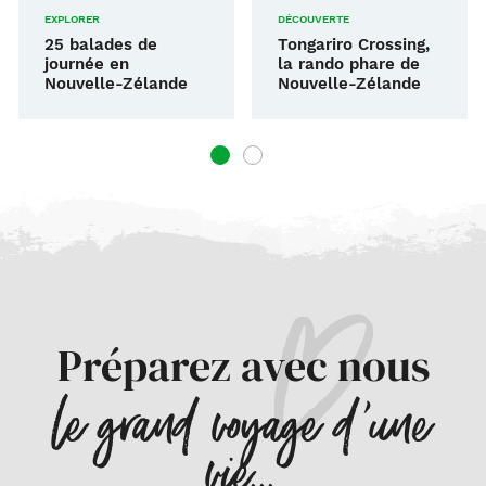
EXPLORER
DÉCOUVERTE
25 balades de
Tongariro Crossing,
journée en
la rando phare de
Nouvelle-Zélande
Nouvelle-Zélande
1
2
VOIR TOUS LES ARTICLES
Préparez avec nous
le grand voyage d'une
vie...