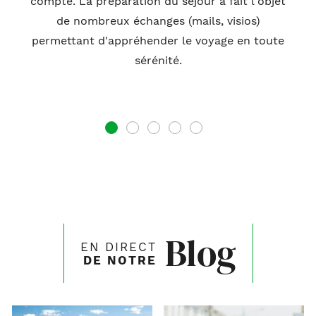
compte. La préparation du séjour a fait l'objet
de nombreux échanges (mails, visios)
permettant d'appréhender le voyage en toute
sérénité.
1
2
3
4
5
Blog
EN DIRECT
DE NOTRE