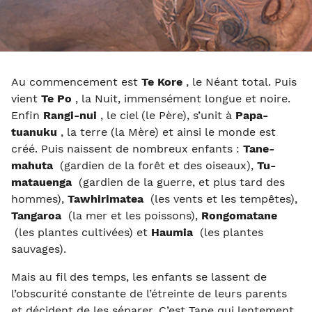
Au commencement est
Te Kore
, le Néant total. Puis
vient
Te Po
, la Nuit, immensément longue et noire.
Enfin
Rangi-nui
, le ciel (le Père), s’unit à
Papa-
tuanuku
, la terre (la Mère) et ainsi le monde est
créé. Puis naissent de nombreux enfants :
Tane-
mahuta
(gardien de la forêt et des oiseaux),
Tu-
matauenga
(gardien de la guerre, et plus tard des
hommes),
Tawhirimatea
(les vents et les tempêtes),
Tangaroa
(la mer et les poissons),
Rongomatane
(les plantes cultivées) et
Haumia
(les plantes
sauvages).
Mais au fil des temps, les enfants se lassent de
l’obscurité constante de l’étreinte de leurs parents
et décident de les séparer. C’est Tane qui lentement,