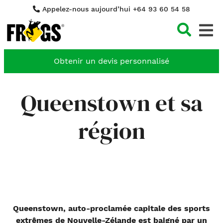
Appelez-nous aujourd’hui +64 93 60 54 58
Cher
Obtenir un devis personnalisé
Queenstown et sa
région
Queenstown, auto-proclamée capitale des sports
extrêmes
de Nouvelle-Zélande est baigné par un