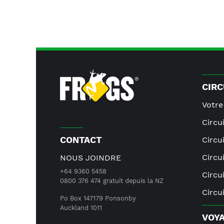
CIRC
Votre
Circu
CONTACT
Circu
Circu
NOUS JOINDRE
+64 9360 5458
Circu
0800 376 474 gratuit depuis la NZ
Circu
Po Box 147179 Ponsonby
Auckland 1011
VOYA