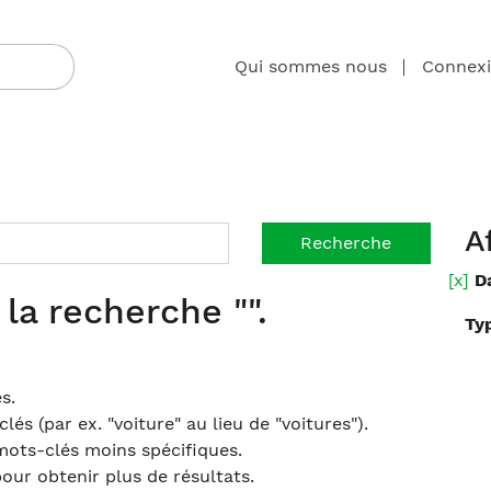
Qui sommes nous
Connex
A
[x]
D
la recherche "".
Ty
s.
s (par ex. "voiture" au lieu de "voitures").
mots-clés moins spécifiques.
ur obtenir plus de résultats.